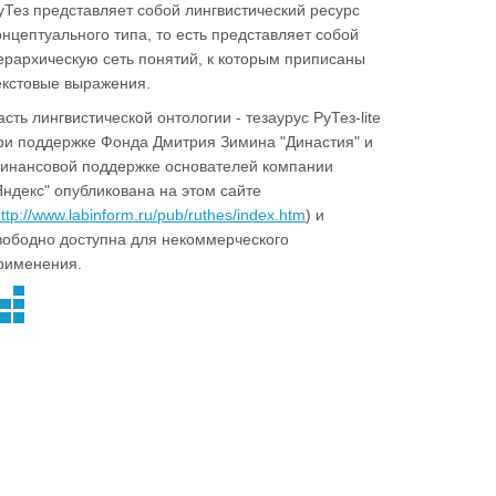
уТез представляет собой лингвистический ресурс
онцептуального типа, то есть представляет собой
ерархическую сеть понятий, к которым приписаны
екстовые выражения.
асть лингвистической онтологии - тезаурус РуТез-lite
ри поддержке Фонда Дмитрия Зимина "Династия" и
инансовой поддержке основателей компании
Яндекс" опубликована на этом сайте
ttp://www.labinform.ru/pub/ruthes/index.htm
) и
вободно доступна для некоммерческого
рименения.