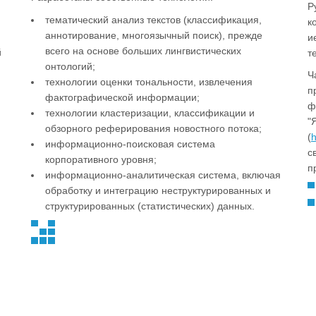
Р
тематический анализ текстов (классификация,
к
аннотирование, многоязычный поиск), прежде
и
всего на основе больших лингвистических
й
т
онтологий;
Ч
технологии оценки тональности, извлечения
п
фактографической информации;
ф
технологии кластеризации, классификации и
"
обзорного реферирования новостного потока;
(
h
информационно-поисковая система
с
корпоративного уровня;
п
информационно-аналитическая система, включая
обработку и интеграцию неструктурированных и
структурированных (статистических) данных.