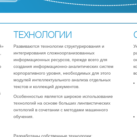
ТЕХНОЛОГИИ
й»
Развиваются технологии структурирования и
У
,
интегрирования сложноорганизованных
р
информационных ресурсов, прежде всего для
о
о
создания информационно-аналитических систем
к
корпоративного уровня, необходимых для этого
в
модулей интеллектуального анализа отдельных
текстов и коллекций документов.
й
Особенностью является широкое использование
технологий на основе больших лингвистических
онтологий в сочетании с методами машинного
обучения.
Разработаны собственные технологии: