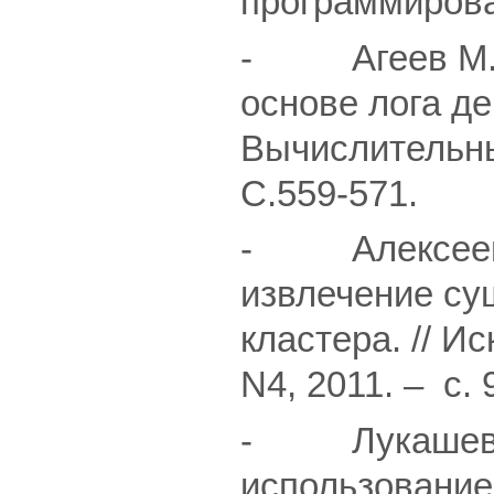
программирован
- Агеев М.С.
основе лога де
Вычислительны
С.559-571.
- Алексеев А
извлечение су
кластера. // И
N4, 2011. – c. 
- Лукашевич 
использование