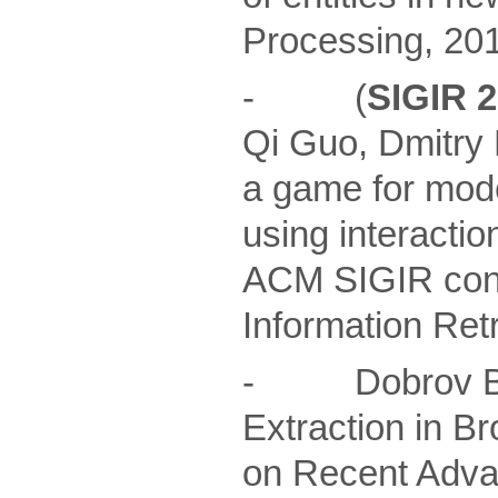
Processing, 201
- (
SIGIR 
Qi Guo, Dmitry 
a game for mode
using interactio
ACM SIGIR conf
Information Retr
- Dobrov B., L
Extraction in B
on Recent Adva