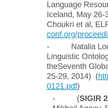
Language Resourc
Iceland, May 26-3
Choukri et al, EL
conf.org/proceed
- Natalia Louk
Linguistic Ontolo
theSeventh Globa
25-29, 2014) (
ht
0121.pdf
)
- (
SIGIR 2