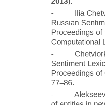
2013
).
- Ilia Chetvior
Russian Sentime
Proceedings of 
Computational L
- ChetviorkinI
Sentiment Lexi
Proceedings of
77–86.
- Alekseev A.A
of entities in n