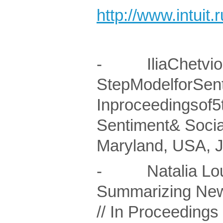
http://www.intuit
- IliaChetviork
StepModelforSent
Inproceedingsof5
Sentiment& Soci
Maryland, USA, 
- Natalia Louka
Summarizing News
// In Proceedings