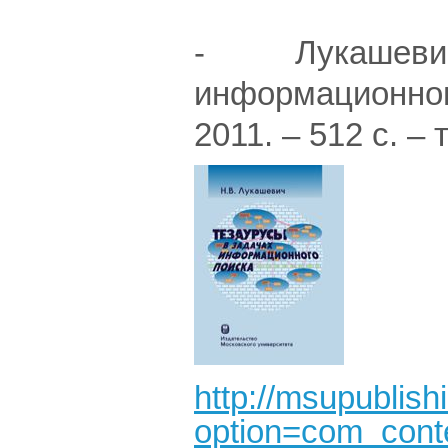
- Лукашевич Н
информационного
2011. – 512 с. – 
http://msupublish
option=com_conte