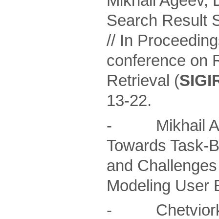
Mikhail Ageev, 
Search Result 
// In Proceedin
conference on 
Retrieval (
SIGIR
13-22.
- Mikhail Age
Towards Task-Ba
and Challenges 
Modeling User B
- ChetviorkinI