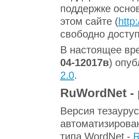
поддержке основ
этом сайте (
http
свободно досту
В настоящее вр
04-12017в
) опу
2.0
.
RuWordNet -
Версия тезауруса
автоматизирован
типа WordNet -
R