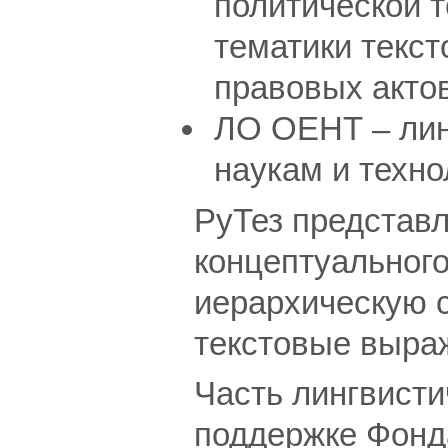
политической т
тематики текст
правовых актов 
ЛО ОЕНТ – лин
наукам и техно
РуТез представл
концептуального
иерархическую с
текстовые выра
Часть лингвистич
поддержке Фонд